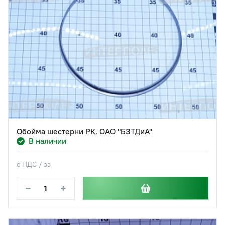
Обойма шестерни РК, ОАО "БЗТДиА"
В наличии
с НДС / за
−
+