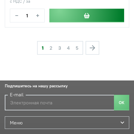
с НДС / за
−
+
1
2
3
4
5
Подпишитесь на нашу рассылку
E-mail
ОК
Меню