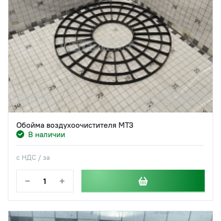
Обойма воздухоочистителя МТЗ
В наличии
с НДС / за
−
+