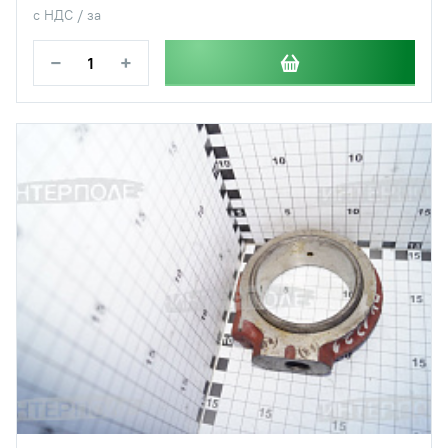
с НДС / за
−
+