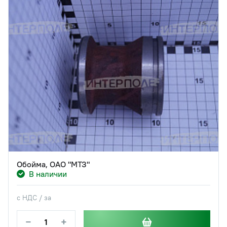
Обойма, ОАО "МТЗ"
В наличии
с НДС / за
−
+