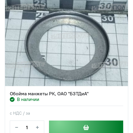
Обойма манжеты РК, ОАО "БЗТДиА"
В наличии
с НДС / за
−
+