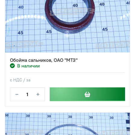
Обойма сальников, ОАО "МТЗ"
В наличии
с НДС / за
−
+