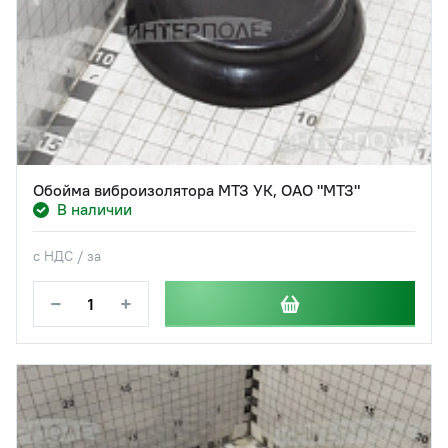
Обойма виброизолятора МТЗ УК, ОАО "МТЗ"
В наличии
с НДС / за
−
+