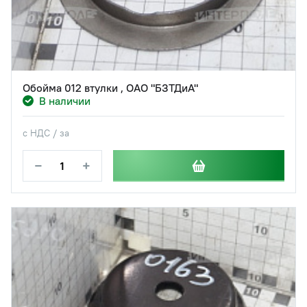
Обойма 012 втулки , ОАО "БЗТДиА"
В наличии
с НДС / за
−
+