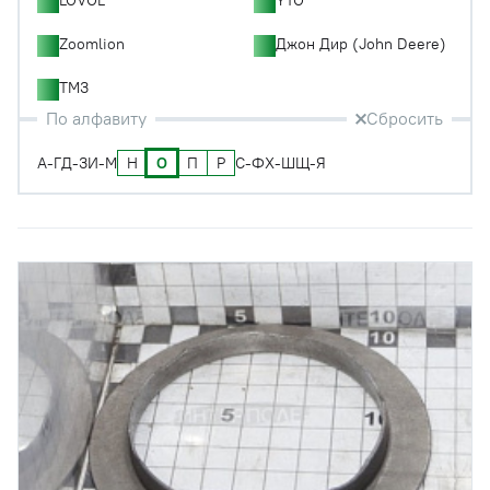
Zoomlion
Джон Дир (John Deere)
ТМЗ
По алфавиту
Сбросить
Н
О
П
Р
А-Г
Д-З
И-М
С-Ф
Х-Ш
Щ-Я