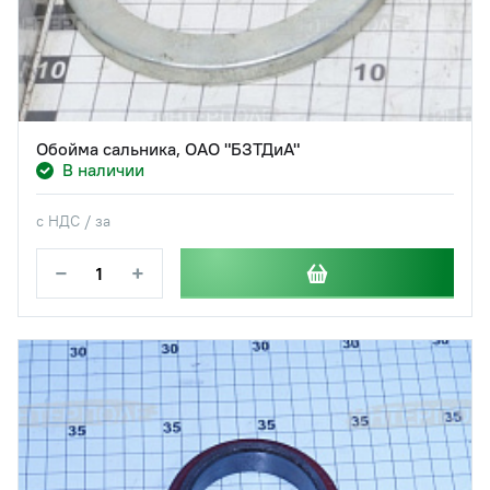
Обойма сальника, ОАО "БЗТДиА"
В наличии
с НДС / за
−
+