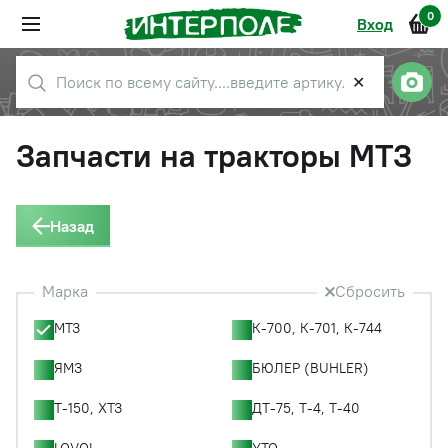
0
Вход
✕
Запчасти на тракторы МТЗ
Назад
Марка
Сбросить
МТЗ
К-700, К-701, К-744
ЯМЗ
БЮЛЕР (BUHLER)
Т-150, ХТЗ
ДТ-75, Т-4, Т-40
LOVOL
YTO