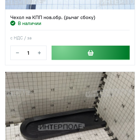
Чехол на КПП нов.обр. (рычаг сбоку)
В наличии
с НДС / за
−
+