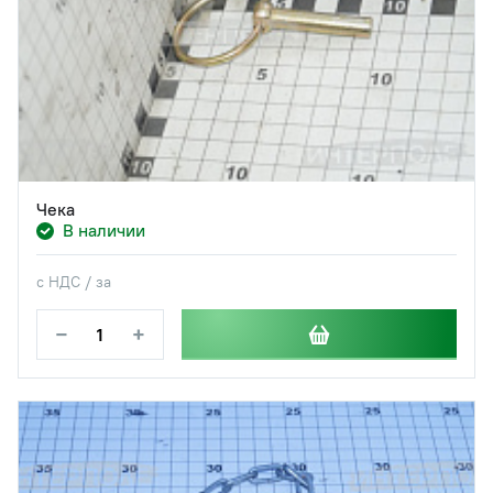
Чека
В наличии
с НДС / за
−
+