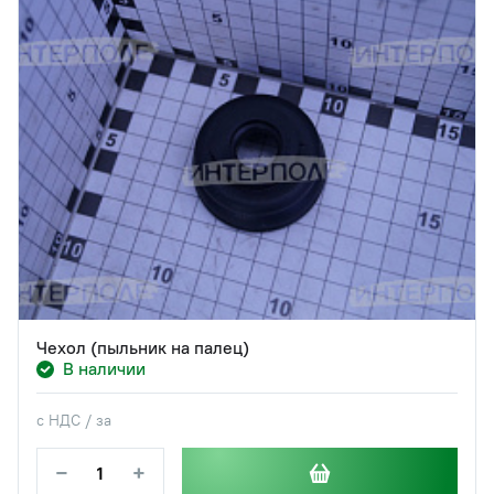
Чехол (пыльник на палец)
В наличии
с НДС / за
−
+