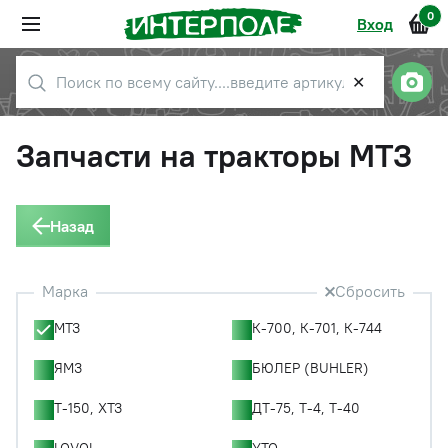
0
Вход
✕
Запчасти на тракторы МТЗ
Назад
Марка
Сбросить
МТЗ
К-700, К-701, К-744
ЯМЗ
БЮЛЕР (BUHLER)
Т-150, ХТЗ
ДТ-75, Т-4, Т-40
LOVOL
YTO