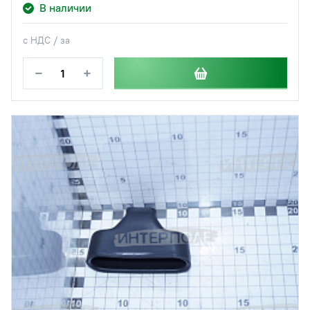
В наличии
с НДС / за
−
+