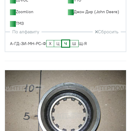
Zoomlion
Джон Дир (John Deere)
ТМЗ
По алфавиту
Сбросить
Х
Ц
Ч
Ш
А-Г
Д-З
И-М
Н-Р
С-Ф
Щ-Я