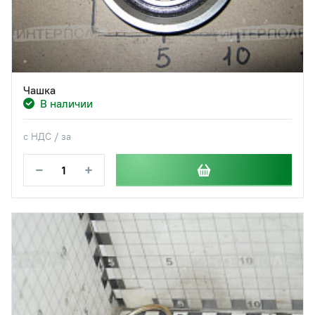
Чашка
В наличии
с НДС / за
−
+