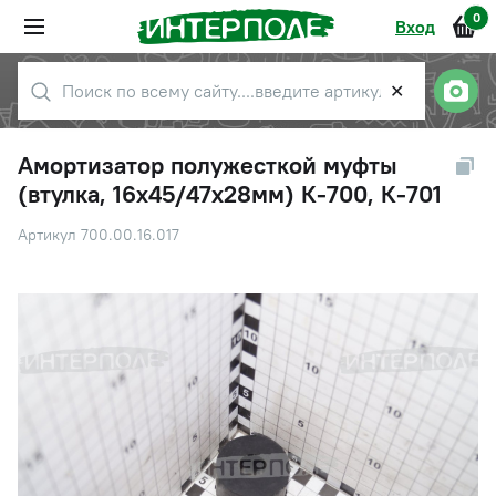
0
Вход
✕
Амортизатор полужесткой муфты
(втулка, 16х45/47х28мм) К-700, К-701
Артикул 700.00.16.017