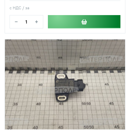
с НДС / за
−
+