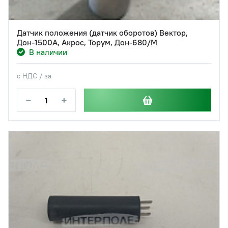
Датчик положения (датчик оборотов) Вектор,
Дон-1500А, Акрос, Торум, Дон-680/М
В наличии
с НДС / за
−
+