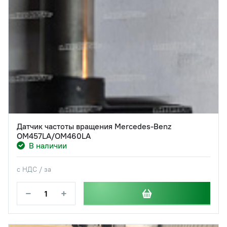
Датчик частоты вращения Mercedes-Benz
OM457LA/OM460LA
В наличии
с НДС / за
−
+