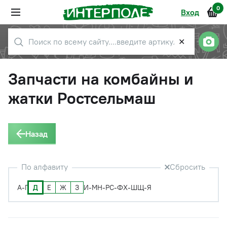
0
Вход
✕
Запчасти на комбайны и
жатки Ростсельмаш
Назад
По алфавиту
Сбросить
Д
Е
Ж
З
А-Г
И-М
Н-Р
С-Ф
Х-Ш
Щ-Я