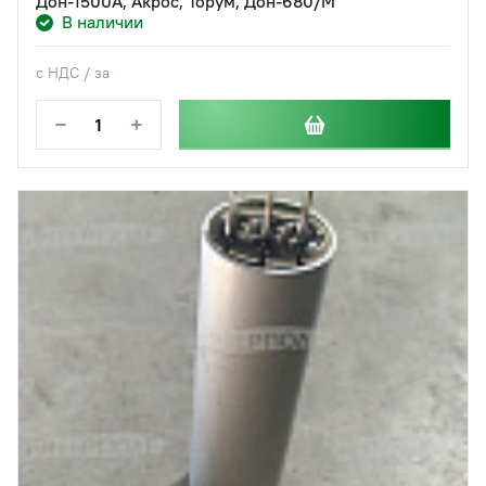
Дон-1500А, Акрос, Торум, Дон-680/М
В наличии
с НДС / за
−
+