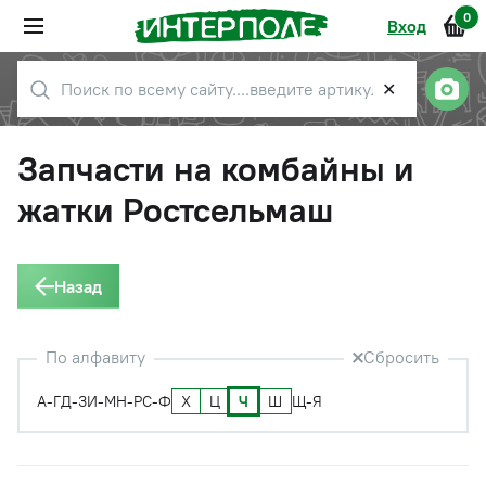
0
Вход
✕
Запчасти на комбайны и
жатки Ростсельмаш
Назад
По алфавиту
Сбросить
Х
Ц
Ч
Ш
А-Г
Д-З
И-М
Н-Р
С-Ф
Щ-Я