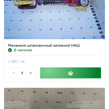
Механизм шпановочный натяжной НАШ
В наличии
с НДС / за
−
+