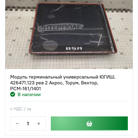
Модуль терминальный универсальный ЮГИШ.
426471.123 рев 2 Акрос, Торум, Вектор,
РСМ-161/1401
В наличии
с НДС / за
−
+