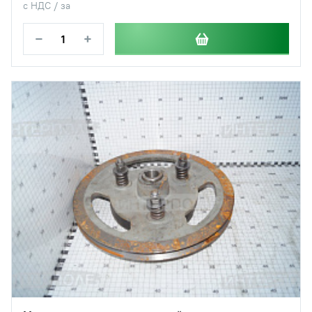
с НДС / за
−
+