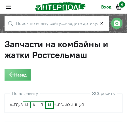
0
Вход
✕
Запчасти на комбайны и
жатки Ростсельмаш
Назад
По алфавиту
Сбросить
И
К
Л
М
А-Г
Д-З
Н-Р
С-Ф
Х-Ш
Щ-Я