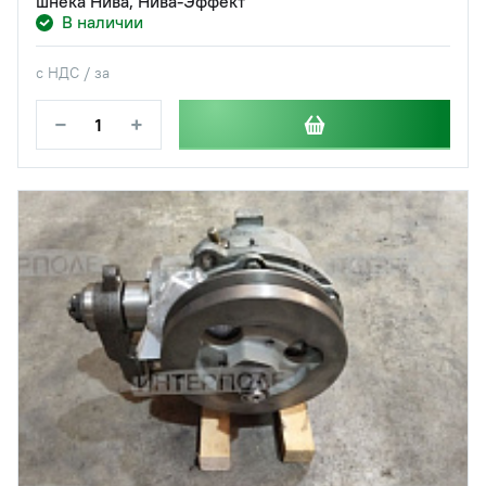
шнека Нива, Нива-Эффект
В наличии
с НДС / за
−
+