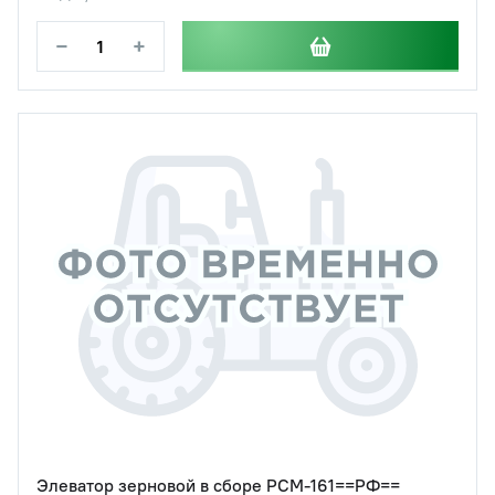
−
+
Элеватор зерновой в сборе РСМ-161==РФ==