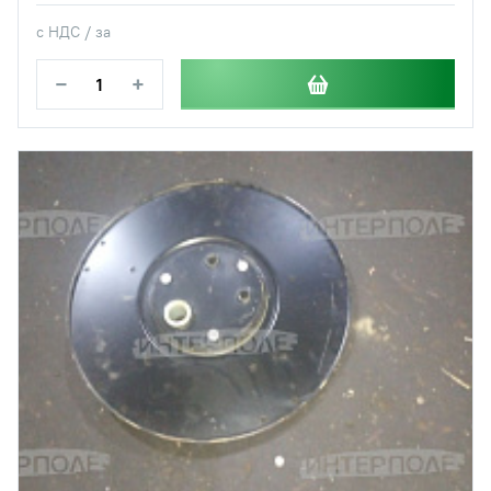
с НДС / за
−
+