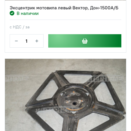
Эксцентрик мотовила левый Вектор, Дон-1500А/Б
В наличии
с НДС / за
−
+