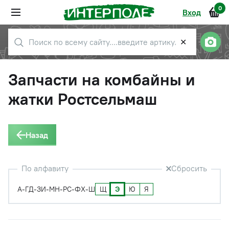
0
Вход
✕
Запчасти на комбайны и
жатки Ростсельмаш
Назад
По алфавиту
Сбросить
Щ
Э
Ю
Я
А-Г
Д-З
И-М
Н-Р
С-Ф
Х-Ш