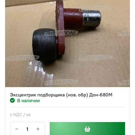
Эксцентрик подборщика (нов. обр) Дон-680М
В наличии
с НДС / за
−
+