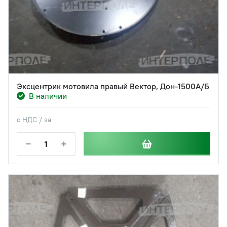
Эксцентрик мотовила правый Вектор, Дон-1500А/Б
В наличии
с НДС / за
−
+