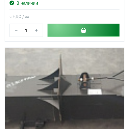
В наличии
с НДС / за
−
+