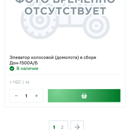
Элеватор колосовой (домолота) в сборе
Дон-1500А/Б
В наличии
с НДС / за
−
+
1
2