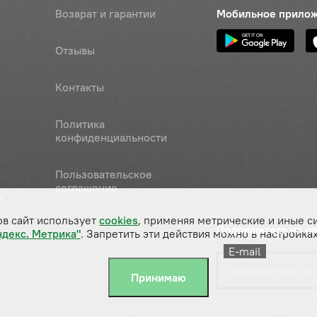
Возврат и гарантии
Мобильное прило
Отзывы
Контакты
Политика
конфиденциальности
Пользовательское
соглашение
а
ов сайт использует
cookies
, применяя метрические и иные с
Подпишитесь на н
ндекс. Метрика"
. Запретить эти действия можно в настройках
E-mail
Принимаю