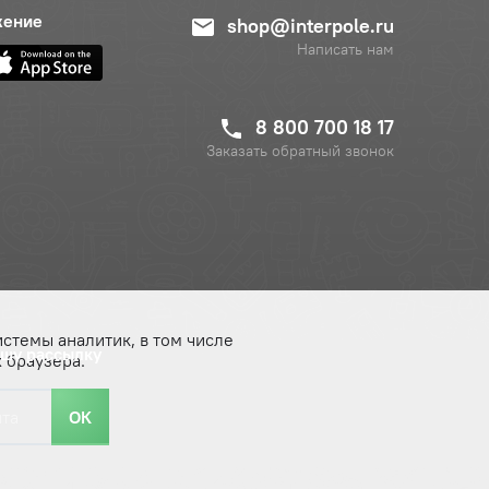
жение
shop@interpole.ru
Написать нам
8 800 700 18 17
Заказать обратный звонок
истемы аналитик, в том числе
ашу рассылку
 браузера.
ОК