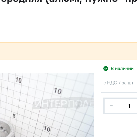
В наличии
с НДС / за шт
−