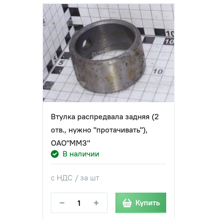
Втулка распредвала задняя (2
отв., нужно "протачивать"),
ОАО"ММЗ"
В наличии
с НДС / за шт
−
+
Купить