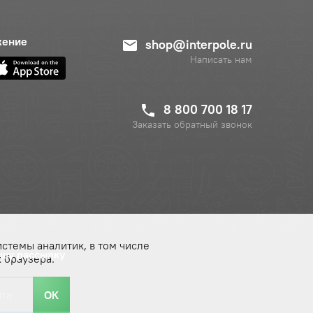
жение
shop@interpole.ru
Написать нам
8 800 700 18 17
Заказать обратный звонок
истемы аналитик, в том числе
ашу рассылку
 браузера.
ОК