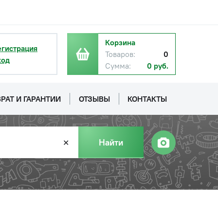
Корзина
егистрация
Товаров:
0
ход
Сумма:
0 руб.
РАТ И ГАРАНТИИ
ОТЗЫВЫ
КОНТАКТЫ
Найти
✕