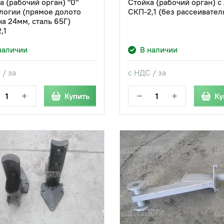
а (рабочий орган) "0"
Стойка (рабочий орган) с
логии (прямое долото
СКП-2,1 (без рассеивател
а 24мм, сталь 65Г)
,1
наличии
В наличии
 / за
с НДС / за
+
−
+
Купить
Ку