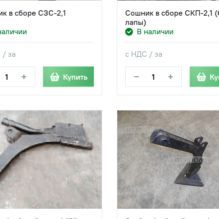
к в сборе СЗС-2,1
Сошник в сборе СКП-2,1 (
лапы)
наличии
В наличии
 / за
с НДС / за
+
−
+
Купить
Ку