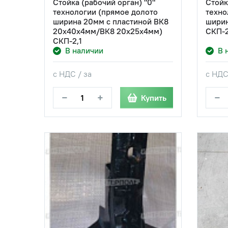
Стойка (рабочий орган) "0"
Стойк
технологии (прямое долото
техно
ширина 20мм с пластиной ВК8
ширин
20х40х4мм/ВК8 20х25х4мм)
СКП-2
СКП-2,1
В наличии
В 
с НДС / за
с НДС
−
+
−
Купить