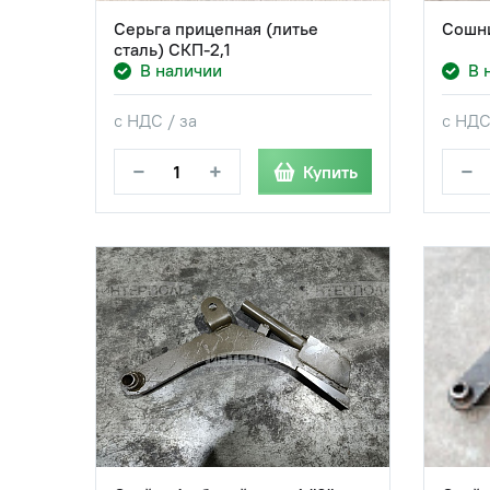
Серьга прицепная (литье
Сошни
сталь) СКП-2,1
В наличии
В 
с НДС / за
с НДС
−
+
−
Купить