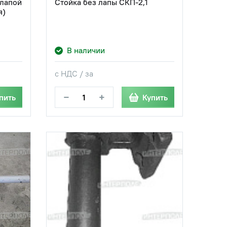
 лапой
Стойка без лапы СКП-2,1
я)
В наличии
с НДС / за
−
+
пить
Купить