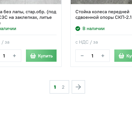
а без лапы, стар.обр. (под
Стойка колеса передней
СЗС на заклепках, литье
сдвоенной опоры СКП-2.1
)
наличии
В наличии
 / за
с НДС / за
+
−
+
Купить
Ку
1
2