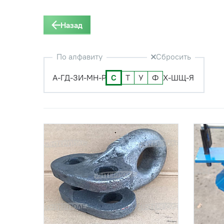
Назад
По алфавиту
Сбросить
А-Г
Д-З
И-М
Н-Р
С
Т
У
Ф
Х-Ш
Щ-Я