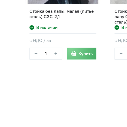
Стойка без лапы, малая (литье
Стойк
сталь) СЗС-2,1
лапу 
сталь
В наличии
В 
с НДС / за
с НДС
−
+
−
Купить