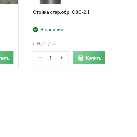
Стойка стар.обр. СЗС-2,1
В наличии
с НДС / за
−
+
пить
Купить