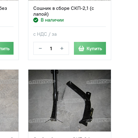
без
Сошник в сборе СКП-2,1 (с
лапой)
В наличии
с НДС / за
−
+
пить
Купить