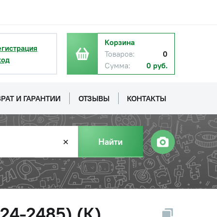
Корзина
егистрация
Товаров:
0
ход
Сумма:
0 руб.
РАТ И ГАРАНТИИ
ОТЗЫВЫ
КОНТАКТЫ
Найти
✕
24-2485) (К)