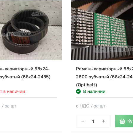
ь вариаторный 68х24-
Ремень вариаторный 68х
зубчатый (68х24-2485)
2600 зубчатый (68х24-248
(Optibelt)
т в наличии
В наличии
 / за шт
с НДС / за шт
−
+
Ку