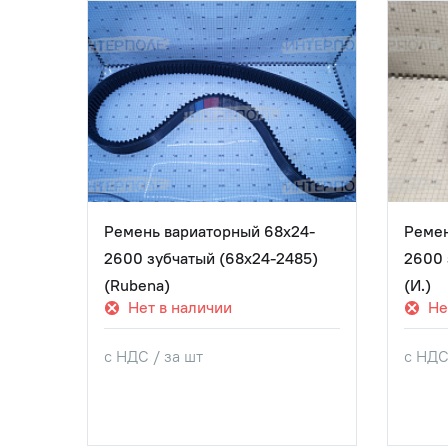
4-
Ремень вариаторный 68х24-
Ремен
-2485
2600 зубчатый (68х24-2485)
2600 
(Rubena)
(И.)
Нет в наличии
Не
с НДС / за шт
с НДС
пить