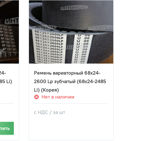
24-
Ремень вариаторный 68х24-
Реме
5 Li)
2600 Lp зубчатый (68х24-2485
2600
Li) (Корея)
Li) 
Нет в наличии
В
с НДС / за шт
с НДС
−
пить