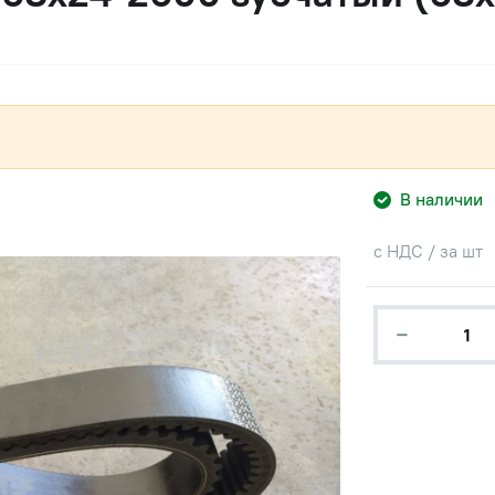
В наличии
с НДС / за шт
−