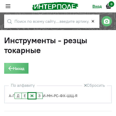
0
Вход
✕
Инструменты - резцы
токарные
Назад
По алфавиту
Сбросить
Д
Е
Ж
З
А-Г
И-М
Н-Р
С-Ф
Х-Ш
Щ-Я