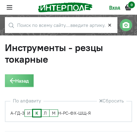
0
Вход
✕
Инструменты - резцы
токарные
Назад
По алфавиту
Сбросить
И
К
Л
М
А-Г
Д-З
Н-Р
С-Ф
Х-Ш
Щ-Я