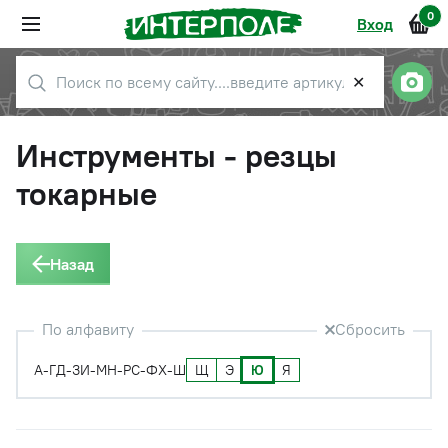
0
Вход
✕
Инструменты - резцы
токарные
Назад
По алфавиту
Сбросить
Щ
Э
Ю
Я
А-Г
Д-З
И-М
Н-Р
С-Ф
Х-Ш