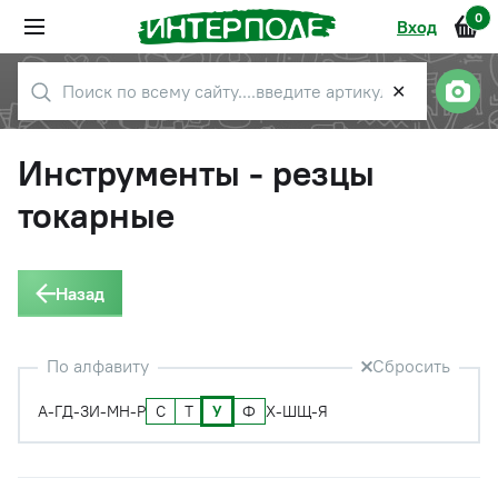
0
Вход
✕
Инструменты - резцы
токарные
Назад
По алфавиту
Сбросить
С
Т
У
Ф
А-Г
Д-З
И-М
Н-Р
Х-Ш
Щ-Я