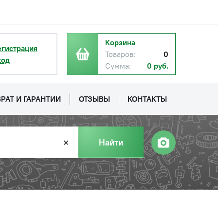
Корзина
егистрация
Товаров:
0
ход
Сумма:
0 руб.
РАТ И ГАРАНТИИ
ОТЗЫВЫ
КОНТАКТЫ
Найти
✕