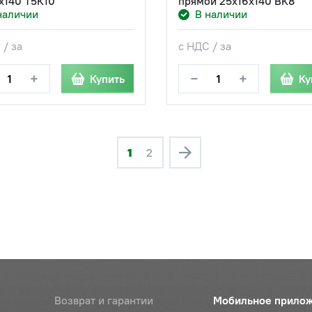
х140 Т5К10
прямой 25х16х140 ВК8
наличии
В наличии
 / за
с НДС / за
+
−
+
Купить
Ку
1
2
Возврат и гарантии
Мобильное прило