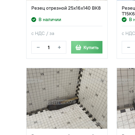
Резец отрезной 25х16х140 ВК8
Резец
Т15К6
В наличии
В 
с НДС / за
с НДС
−
+
−
Купить