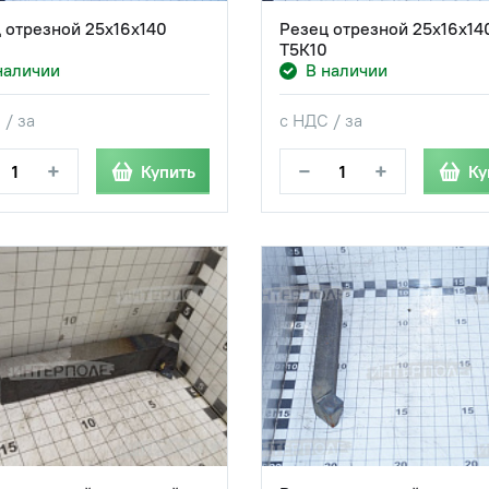
 отрезной 25х16х140
Резец отрезной 25х16х14
Т5К10
наличии
В наличии
 / за
с НДС / за
+
−
+
Купить
Ку