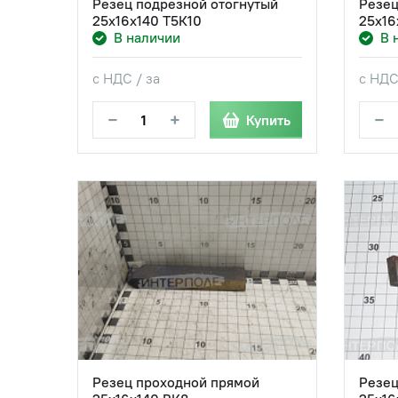
Резец подрезной отогнутый
Резец
25х16х140 Т5К10
25х16
В наличии
В 
с НДС / за
с НДС
−
+
−
Купить
Резец проходной прямой
Резец