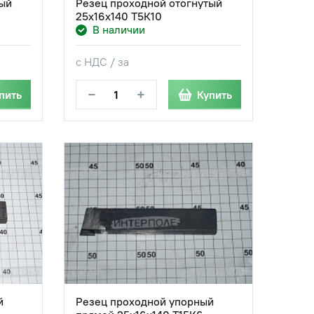
тый
Резец проходной отогнутый
25х16х140 Т5К10
В наличии
с НДС / за
−
+
пить
Купить
й
Резец проходной упорный