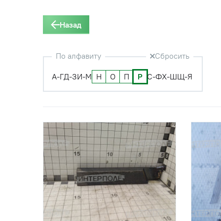
Назад
По алфавиту
Сбросить
А-Г
Д-З
И-М
Н
О
П
Р
С-Ф
Х-Ш
Щ-Я