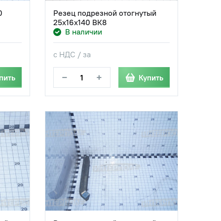
0
Резец подрезной отогнутый
25х16х140 ВК8
В наличии
с НДС / за
−
+
пить
Купить