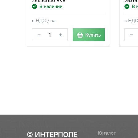
25х16х140 ВК8
25х16
В наличии
В 
с НДС / за
с НДС
−
+
−
Купить
© ИНТЕРПОЛЕ
Каталог