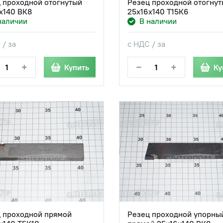
 проходной отогнутый
Резец проходной отогну
х140 ВК8
25х16х140 Т15К6
наличии
В наличии
 / за
с НДС / за
+
−
+
Купить
Ку
 проходной прямой
Резец проходной упорны