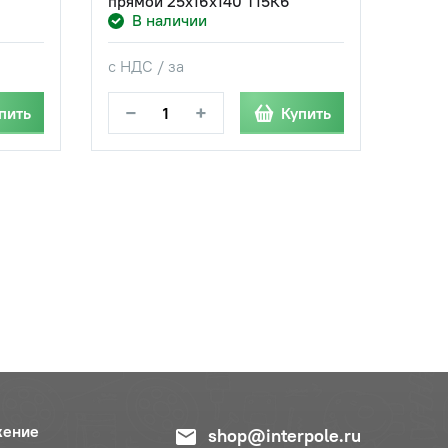
прямой 25х16х140 Т15К6
В наличии
с НДС / за
−
+
пить
Купить
жение
shop@interpole.ru