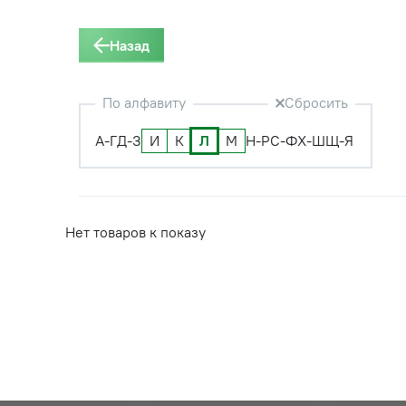
Назад
По алфавиту
Сбросить
А-Г
Д-З
И
К
Л
М
Н-Р
С-Ф
Х-Ш
Щ-Я
Нет товаров к показу