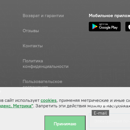
Возврат и гарантии
Мобильное прило
Отзывы
Контакты
Политика
конфиденциальности
Пользовательское
соглашение
а
ов сайт использует
cookies
, применяя метрические и иные с
Подпишитесь на н
ндекс. Метрика"
. Запретить эти действия можно в настройках
E-mail
Принимаю