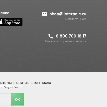
жение
shop@interpole.ru
Написать нам
8 800 700 18 17
Заказать обратный звонок
истемы аналитик, в том числе
ашу рассылку
 браузера.
ОК