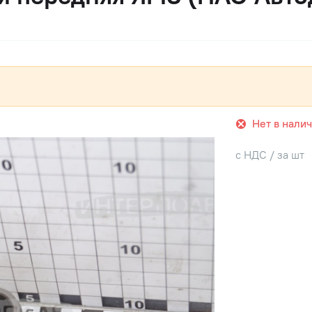
Нет в нали
с НДС / за шт