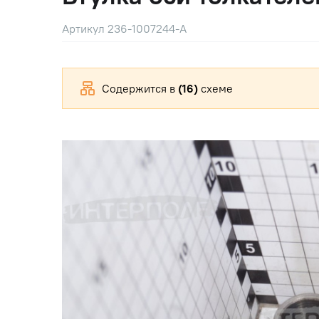
Артикул 236-1007244-А
Содержится в
(16)
схеме