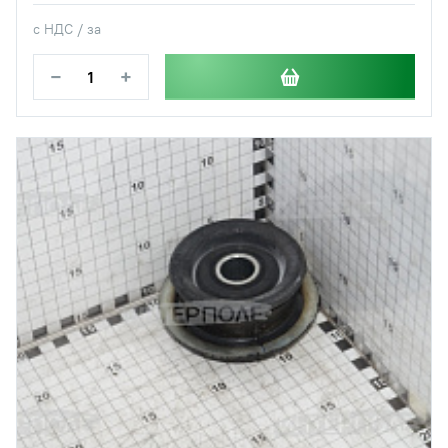
с НДС / за
−
+