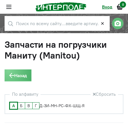
0
Вход
✕
Запчасти на погрузчики
Маниту (Manitou)
Назад
По алфавиту
Сбросить
А
Б
В
Г
Д-З
И-М
Н-Р
С-Ф
Х-Ш
Щ-Я