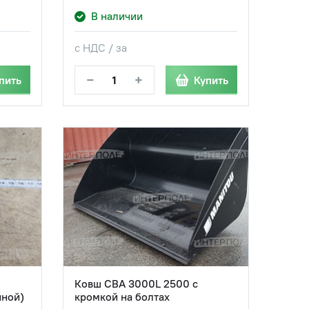
В наличии
с НДС / за
−
+
пить
Купить
Ковш CBA 3000L 2500 с
йной)
кромкой на болтах