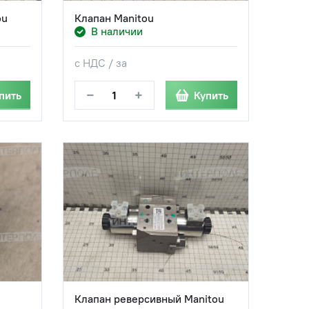
ou
Клапан Manitou
В наличии
с НДС / за
−
+
пить
Купить
Клапан реверсивный Manitou