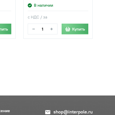
В наличии
с НДС / за
−
+
пить
Купить
жение
shop@interpole.ru