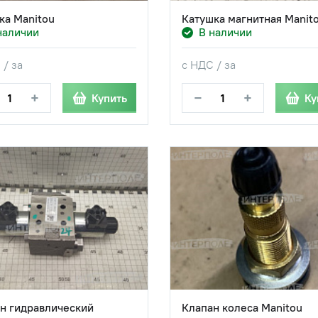
ка Manitou
Катушка магнитная Manit
наличии
В наличии
 / за
с НДС / за
+
−
+
Купить
Ку
н гидравлический
Клапан колеса Manitou