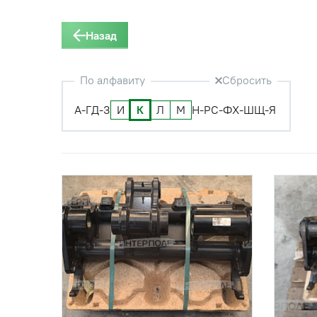
Назад
По алфавиту
Сбросить
А-Г
Д-З
И
К
Л
М
Н-Р
С-Ф
Х-Ш
Щ-Я