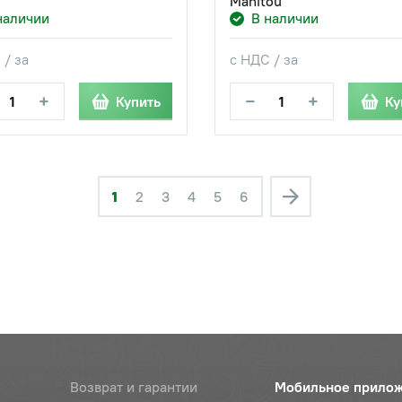
Manitou
наличии
В наличии
 / за
с НДС / за
+
−
+
Купить
Ку
1
2
3
4
5
6
Возврат и гарантии
Мобильное прило