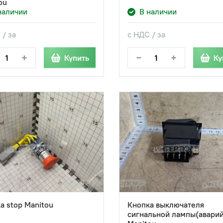
ou
наличии
В наличии
 / за
с НДС / за
+
−
+
Купить
Ку
а stop Manitou
Кнопка выключателя
сигнальной лампы(авари