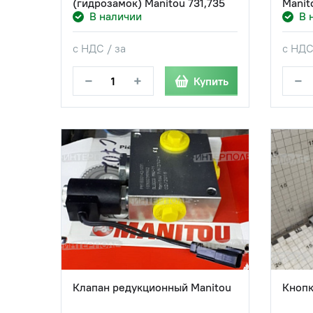
(гидрозамок) Manitou 731,735
Manit
В наличии
В 
с НДС / за
с НДС
−
+
−
Купить
Клапан редукционный Manitou
Кнопк