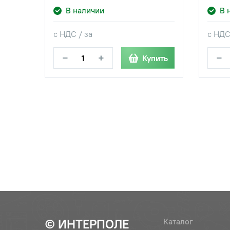
В наличии
В 
с НДС / за
с НДС
−
+
−
Купить
© ИНТЕРПОЛЕ
Каталог