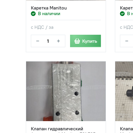
Каретка Manitou
Карет
В наличии
В 
с НДС / за
с НДС
−
+
−
Купить
Клапан гидравлический
Клапа