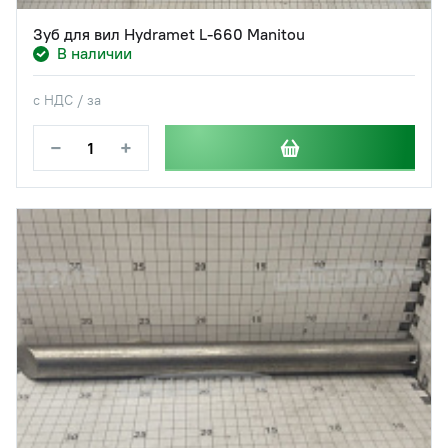
Зуб для вил Hydramet L-660 Manitou
В наличии
с НДС / за
−
+