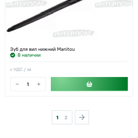
Зуб для вил нижний Manitou
В наличии
с НДС / за
−
+
1
2