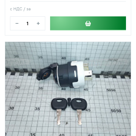
с НДС / за
−
+