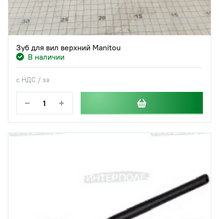
Зуб для вил верхний Manitou
В наличии
с НДС / за
−
+