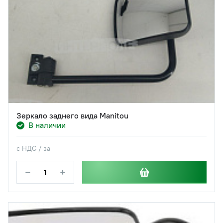
Зеркало заднего вида Manitou
В наличии
с НДС / за
−
+