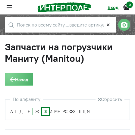
0
Вход
✕
Запчасти на погрузчики
Маниту (Manitou)
Назад
По алфавиту
Сбросить
Д
Е
Ж
З
А-Г
И-М
Н-Р
С-Ф
Х-Ш
Щ-Я