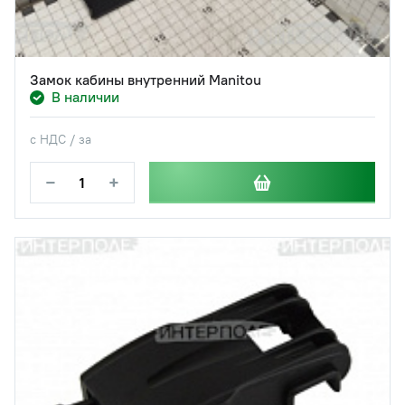
Замок кабины внутренний Manitou
В наличии
с НДС / за
−
+