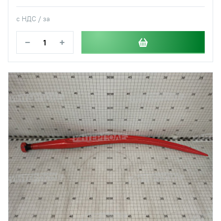
с НДС / за
−
+