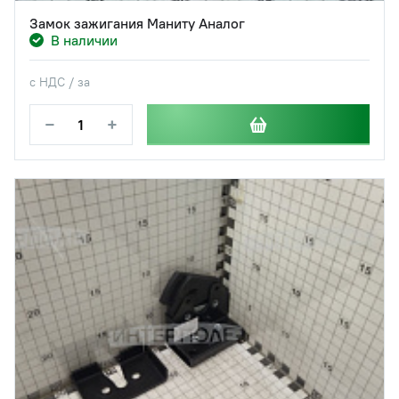
Замок зажигания Маниту Аналог
В наличии
с НДС / за
−
+