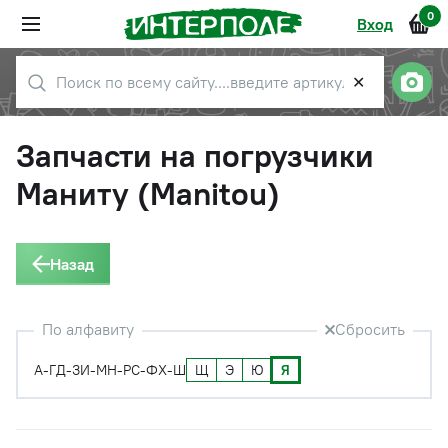
0
Вход
✕
Запчасти на погрузчики
Маниту (Manitou)
Назад
По алфавиту
Сбросить
Щ
Э
Ю
Я
А-Г
Д-З
И-М
Н-Р
С-Ф
Х-Ш