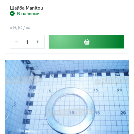
Шайба Manitou
В наличии
с НДС / за
−
+