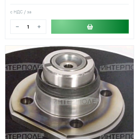
с НДС / за
−
+