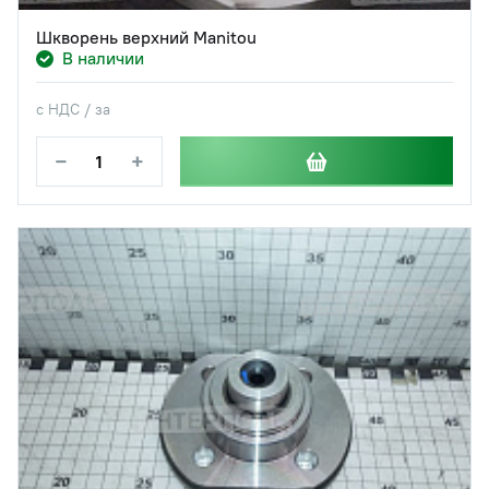
Шкворень верхний Manitou
В наличии
с НДС / за
−
+