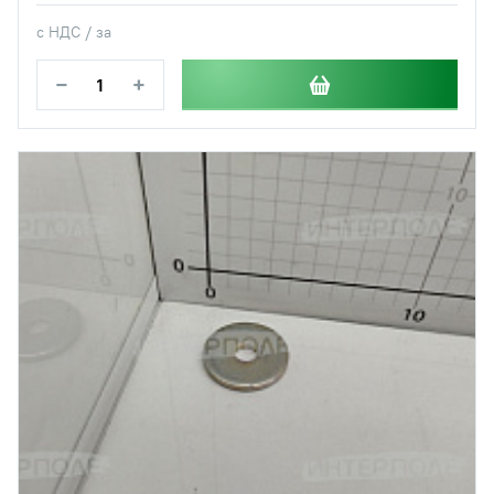
с НДС / за
−
+