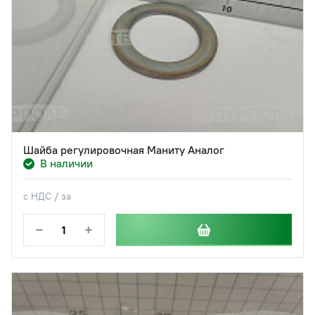
Шайба регулировочная Маниту Аналог
В наличии
с НДС / за
−
+