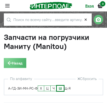
0
Вход
✕
Запчасти на погрузчики
Маниту (Manitou)
Назад
По алфавиту
Сбросить
Х
Ц
Ч
Ш
А-Г
Д-З
И-М
Н-Р
С-Ф
Щ-Я