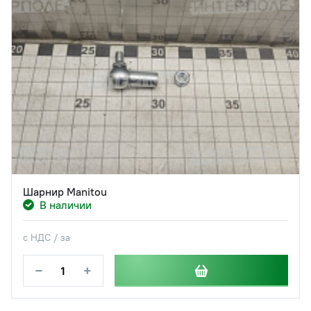
Шарнир Manitou
В наличии
с НДС / за
−
+