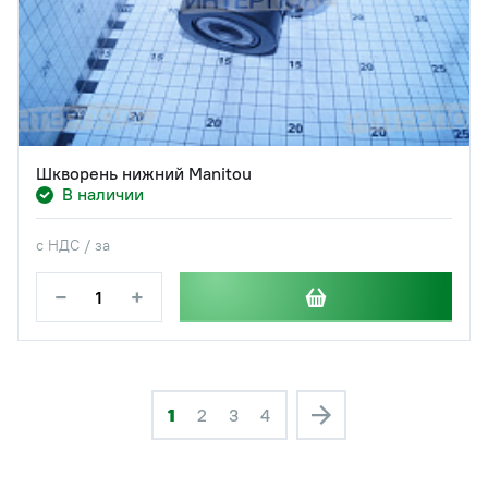
Шкворень нижний Manitou
В наличии
с НДС / за
−
+
1
2
3
4