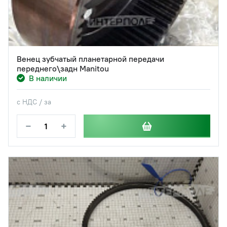
Венец зубчатый планетарной передачи
переднего\задн Manitou
В наличии
с НДС / за
−
+