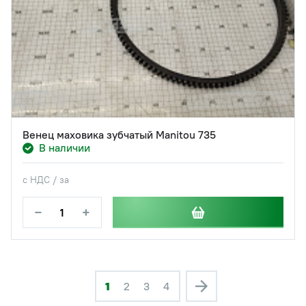
Венец маховика зубчатый Manitou 735
В наличии
с НДС / за
−
+
1
2
3
4