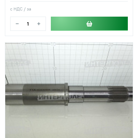
с НДС / за
−
+