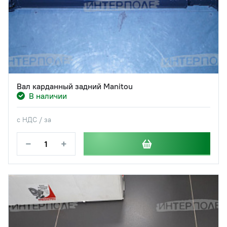
Вал карданный задний Manitou
В наличии
с НДС / за
−
+