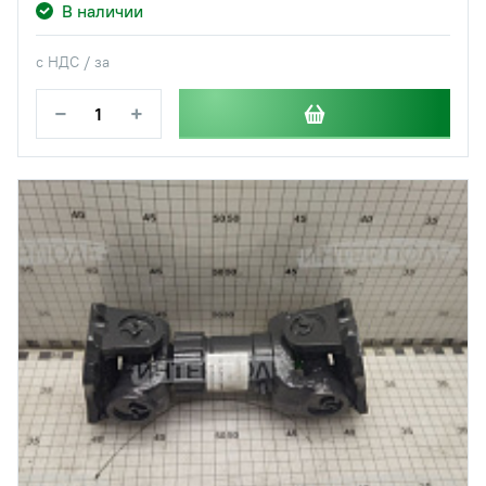
В наличии
с НДС / за
−
+