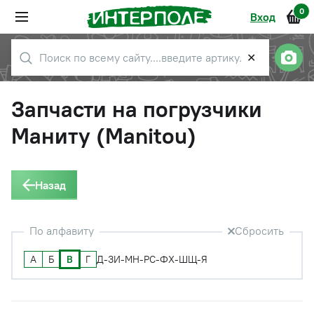
0
Вход
✕
Запчасти на погрузчики
Маниту (Manitou)
Назад
По алфавиту
Сбросить
А
Б
В
Г
Д-З
И-М
Н-Р
С-Ф
Х-Ш
Щ-Я