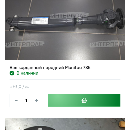
Вал карданный передний Manitou 735
В наличии
с НДС / за
−
+