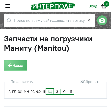
0
Вход
✕
Запчасти на погрузчики
Маниту (Manitou)
Назад
По алфавиту
Сбросить
Щ
Э
Ю
Я
А-Г
Д-З
И-М
Н-Р
С-Ф
Х-Ш