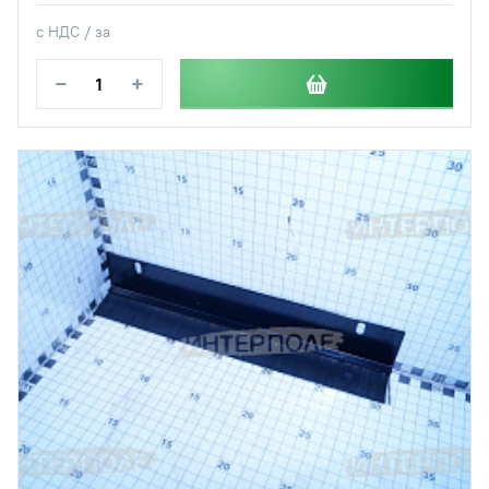
с НДС / за
−
+