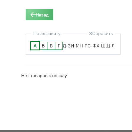
Назад
По алфавиту
Сбросить
А
Б
В
Г
Д-З
И-М
Н-Р
С-Ф
Х-Ш
Щ-Я
Нет товаров к показу