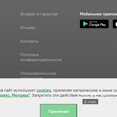
Возврат и гарантии
Мобильное прило
Отзывы
Контакты
Политика
конфиденциальности
Пользовательское
соглашение
а
ов сайт использует
cookies
, применяя метрические и иные с
Подпишитесь на н
ндекс. Метрика"
. Запретить эти действия можно в настройках
E-mail
Принимаю