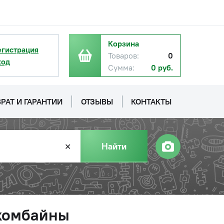
Корзина
егистрация
Товаров:
0
ход
Сумма:
0 руб.
РАТ И ГАРАНТИИ
ОТЗЫВЫ
КОНТАКТЫ
Найти
✕
 комбайны