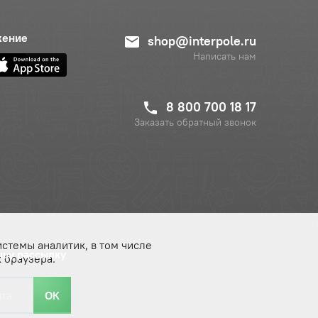
жение
shop@interpole.ru
Написать нам
8 800 700 18 17
Заказать обратный звонок
истемы аналитик, в том числе
ашу рассылку
 браузера.
ОК