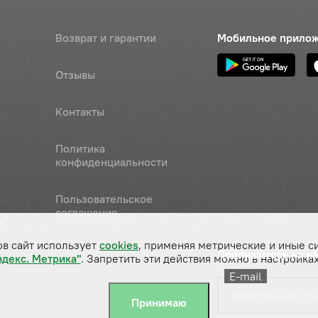
Возврат и гарантии
Мобильное прило
Отзывы
Контакты
Политика
конфиденциальности
Пользовательское
соглашение
а
ов сайт использует
cookies
, применяя метрические и иные с
Подпишитесь на н
ндекс. Метрика"
. Запретить эти действия можно в настройках
E-mail
Принимаю