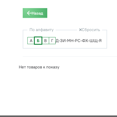
Назад
По алфавиту
Сбросить
А
Б
В
Г
Д-З
И-М
Н-Р
С-Ф
Х-Ш
Щ-Я
Нет товаров к показу