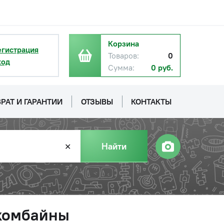
Корзина
егистрация
Товаров:
0
ход
Сумма:
0 руб.
РАТ И ГАРАНТИИ
ОТЗЫВЫ
КОНТАКТЫ
Найти
✕
 комбайны