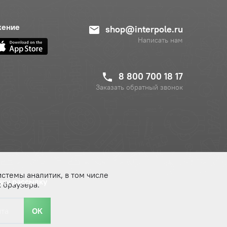
жение
shop@interpole.ru
Написать нам
8 800 700 18 17
Заказать обратный звонок
истемы аналитик, в том числе
ашу рассылку
 браузера.
ОК