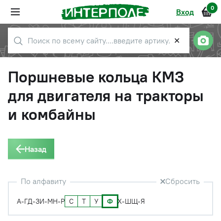
0
Вход
✕
Поршневые кольца КМЗ
для двигателя на тракторы
и комбайны
Назад
По алфавиту
Сбросить
С
Т
У
Ф
А-Г
Д-З
И-М
Н-Р
Х-Ш
Щ-Я