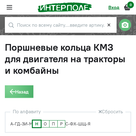
0
Вход
✕
Поршневые кольца КМЗ
для двигателя на тракторы
и комбайны
Назад
По алфавиту
Сбросить
Н
О
П
Р
А-Г
Д-З
И-М
С-Ф
Х-Ш
Щ-Я