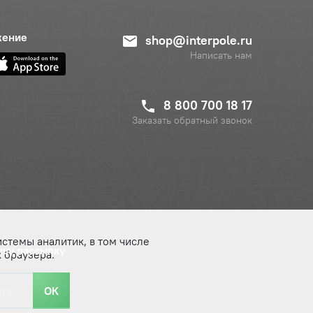
жение
shop@interpole.ru
Написать нам
8 800 700 18 17
Заказать обратный звонок
истемы аналитик, в том числе
ашу рассылку
 браузера.
ОК