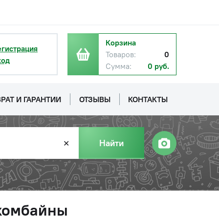
Корзина
егистрация
Товаров:
0
ход
Сумма:
0 руб.
РАТ И ГАРАНТИИ
ОТЗЫВЫ
КОНТАКТЫ
Найти
✕
 комбайны