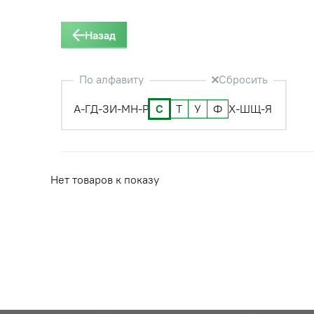
Назад
По алфавиту
Сбросить
А-Г
Д-З
И-М
Н-Р
С
Т
У
Ф
Х-Ш
Щ-Я
Нет товаров к показу