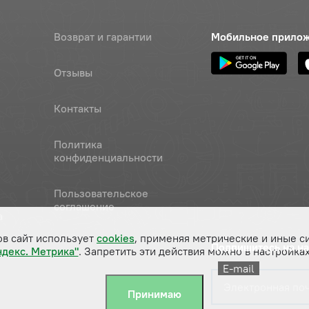
Возврат и гарантии
Мобильное прило
Отзывы
Контакты
Политика
конфиденциальности
Пользовательское
соглашение
а
ов сайт использует
cookies
, применяя метрические и иные с
Подпишитесь на н
ндекс. Метрика"
. Запретить эти действия можно в настройках
E-mail
Принимаю