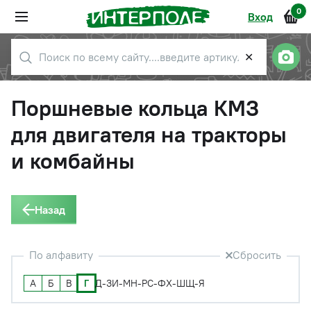
0
Вход
✕
Поршневые кольца КМЗ
для двигателя на тракторы
и комбайны
Назад
По алфавиту
Сбросить
А
Б
В
Г
Д-З
И-М
Н-Р
С-Ф
Х-Ш
Щ-Я