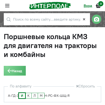
0
Вход
✕
Поршневые кольца КМЗ
для двигателя на тракторы
и комбайны
Назад
По алфавиту
Сбросить
И
К
Л
М
А-Г
Д-З
Н-Р
С-Ф
Х-Ш
Щ-Я