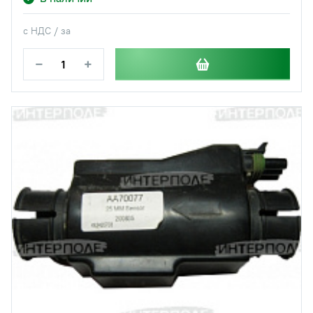
с НДС / за
−
+