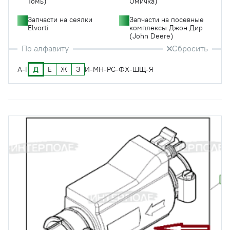
Томь)
Омичка)
Запчасти на сеялки
Запчасти на посевные
Elvorti
комплексы Джон Дир
(John Deere)
По алфавиту
Сбросить
Д
Е
Ж
З
А-Г
И-М
Н-Р
С-Ф
Х-Ш
Щ-Я