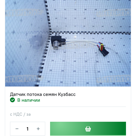
Датчик потока семян Кузбасс
В наличии
с НДС / за
−
+