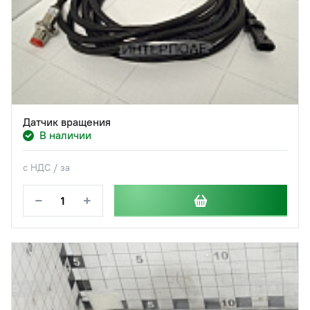
Датчик вращения
В наличии
с НДС / за
−
+