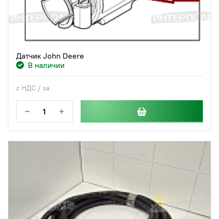
Датчик John Deere
В наличии
с НДС / за
−
+