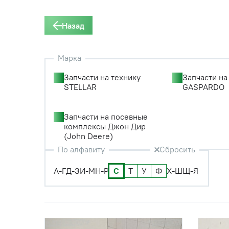
Назад
Марка
Запчасти на технику
Запчасти на
STELLAR
GASPARDO
Запчасти на посевные
комплексы Джон Дир
(John Deere)
По алфавиту
Сбросить
А-Г
Д-З
И-М
Н-Р
С
Т
У
Ф
Х-Ш
Щ-Я