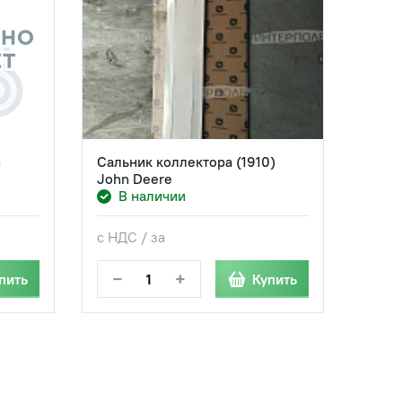
n
Сальник коллектора (1910)
John Deere
В наличии
с НДС / за
−
+
пить
Купить