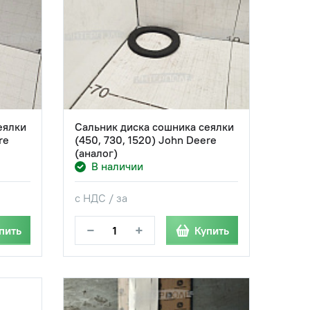
еялки
Сальник диска сошника сеялки
re
(450, 730, 1520) John Deere
(аналог)
В наличии
с НДС / за
−
+
пить
Купить