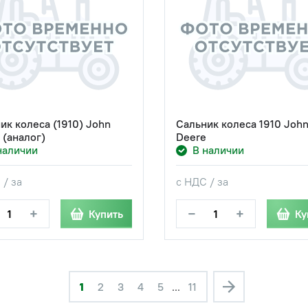
ик колеса (1910) John
Сальник колеса 1910 Joh
 (аналог)
Deere
наличии
В наличии
 / за
с НДС / за
+
−
+
Купить
Ку
1
2
3
4
5
...
11