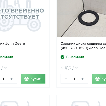
ик John Deere
Сальник диска сошника с
(450, 730, 1520) John Dee
наличии
В наличии
 / за
с НДС / за
+
−
+
Купить
Ку