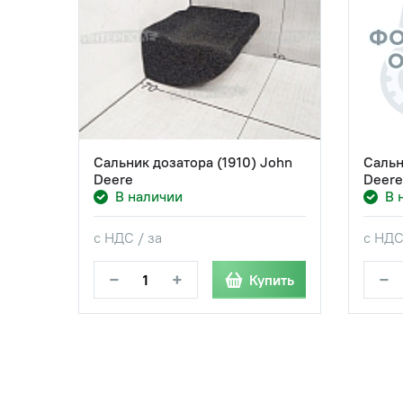
Сальник дозатора (1910) John
Сальн
Deere
Deere
В наличии
В 
с НДС / за
с НДС
−
+
−
Купить