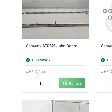
Сальник A70821 John Deere
Сальн
В наличии
В 
с НДС / за
с НДС
−
+
−
Купить