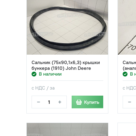
Сальник (75x90,1x6,3) крышки
Сальн
бункера (1910) John Deere
(анал
В наличии
В 
с НДС / за
с НДС
−
+
−
Купить