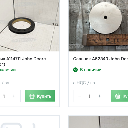
ик A114711 John Deere
Сальник A62340 John De
ог)
наличии
В наличии
 / за
с НДС / за
+
−
+
Купить
Ку