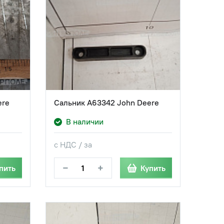
ere
Сальник A63342 John Deere
В наличии
с НДС / за
−
+
пить
Купить