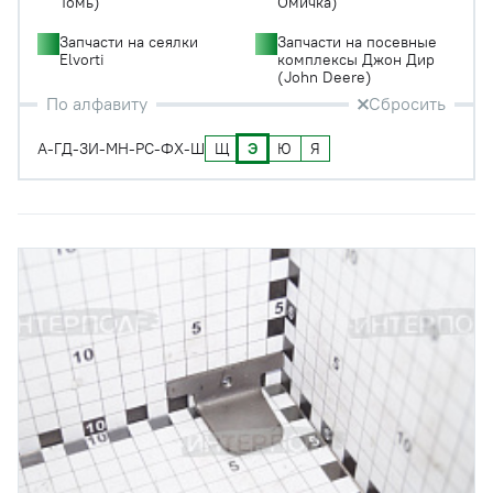
Томь)
Омичка)
Запчасти на сеялки
Запчасти на посевные
Elvorti
комплексы Джон Дир
(John Deere)
По алфавиту
Сбросить
Щ
Э
Ю
Я
А-Г
Д-З
И-М
Н-Р
С-Ф
Х-Ш