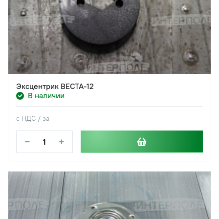
Эксцентрик ВЕСТА-12
В наличии
с НДС / за
−
+