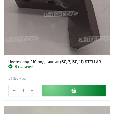
Чистик под 210 подшипник (БД-7, БД-11) STELLAR
В наличии
с НДС / за
−
+