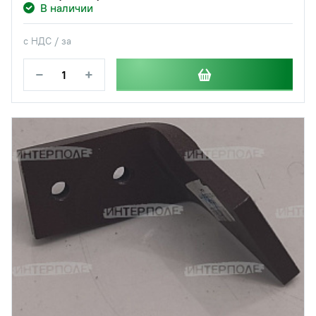
В наличии
с НДС / за
−
+