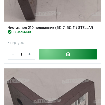
Чистик под 210 подшипник (БД-7, БД-11) STELLAR
В наличии
с НДС / за
−
+