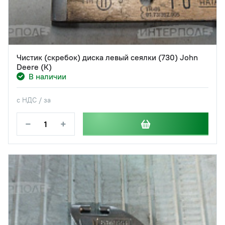
Чистик (скребок) диска левый сеялки (730) John
Deere (К)
В наличии
с НДС / за
−
+