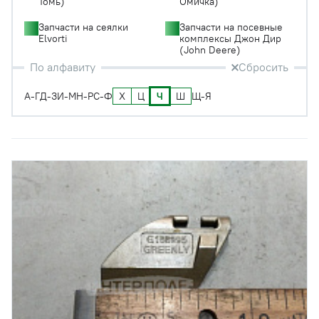
Томь)
Омичка)
Запчасти на сеялки
Запчасти на посевные
Elvorti
комплексы Джон Дир
(John Deere)
По алфавиту
Сбросить
Х
Ц
Ч
Ш
А-Г
Д-З
И-М
Н-Р
С-Ф
Щ-Я