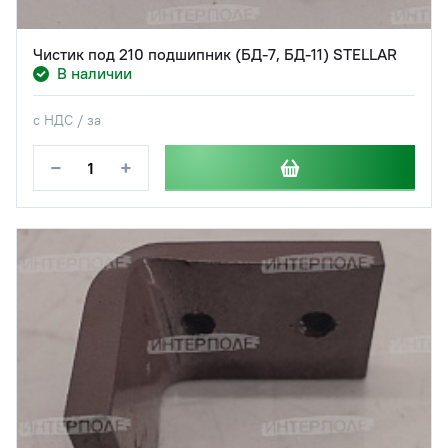
Чистик под 210 подшипник (БД-7, БД-11) STELLAR
В наличии
с НДС / за
−
+