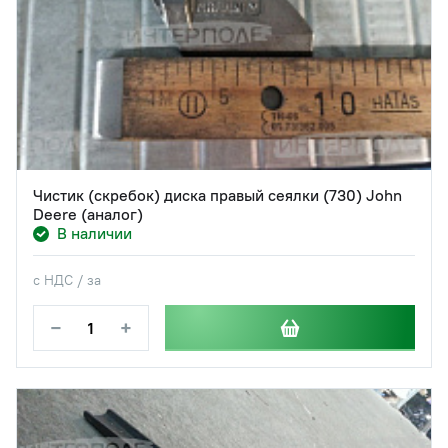
Чистик (скребок) диска правый сеялки (730) John
Deere (аналог)
В наличии
с НДС / за
−
+