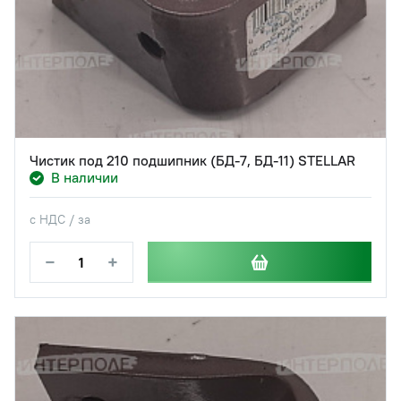
Чистик под 210 подшипник (БД-7, БД-11) STELLAR
В наличии
с НДС / за
−
+