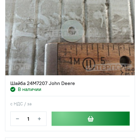
Шайба 24M7207 John Deere
В наличии
с НДС / за
−
+