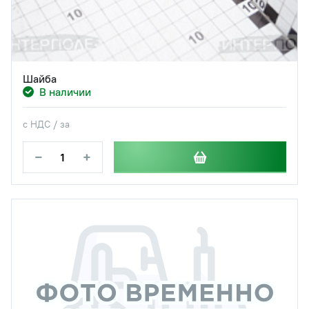
Шайба
В наличии
с НДС / за
−
+