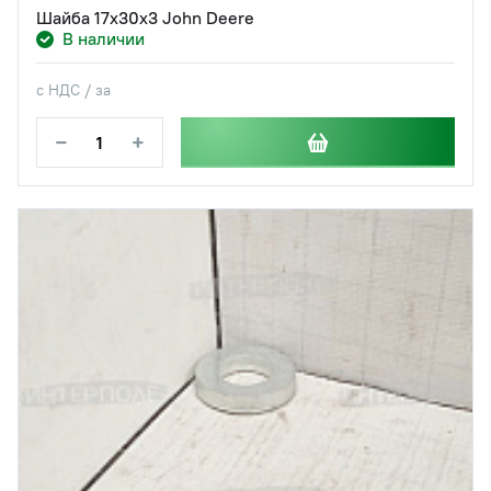
Шайба 17х30х3 John Deere
В наличии
с НДС / за
−
+