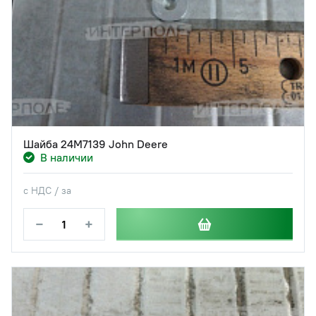
Шайба 24M7139 John Deere
В наличии
с НДС / за
−
+