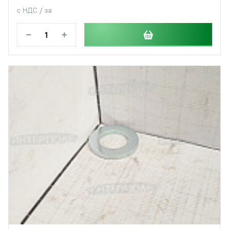
с НДС / за
−
+