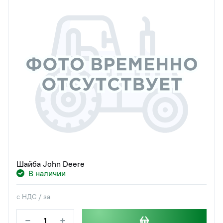
Шайба John Deere
В наличии
с НДС / за
−
+