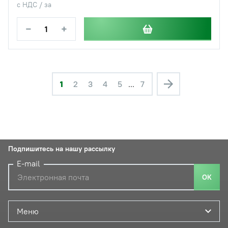
с НДС / за
−
+
1
2
3
4
5
...
7
Подпишитесь на нашу рассылку
E-mail
ОК
Меню