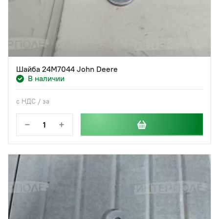
Шайба 24M7044 John Deere
В наличии
с НДС / за
−
+