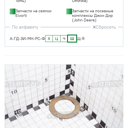
Томь)
Омичка)
Запчасти на сеялки
Запчасти на посевные
Elvorti
комплексы Джон Дир
(John Deere)
По алфавиту
Сбросить
Х
Ц
Ч
Ш
А-Г
Д-З
И-М
Н-Р
С-Ф
Щ-Я