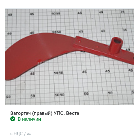
Загортач (правый) УПС, Веста
В наличии
с НДС / за