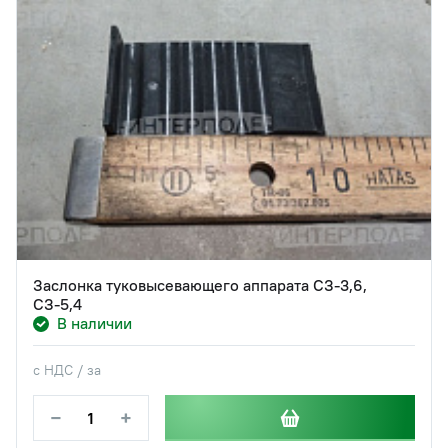
Заслонка туковысевающего аппарата СЗ-3,6,
СЗ-5,4
В наличии
с НДС / за
−
+