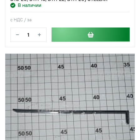
В наличии
с НДС / за
−
+