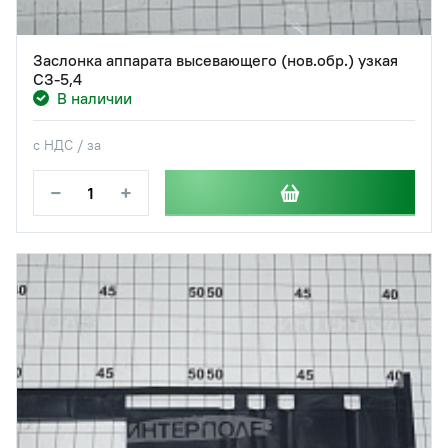
Заслонка аппарата высевающего (нов.обр.) узкая
СЗ-5,4
В наличии
с НДС / за
−
+