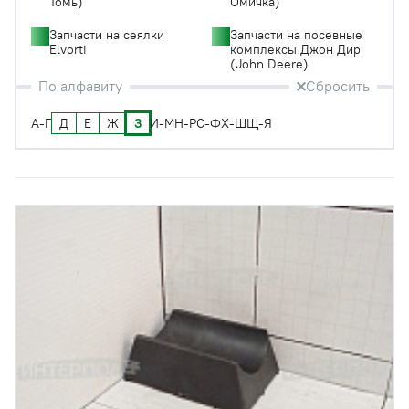
Томь)
Омичка)
Запчасти на сеялки
Запчасти на посевные
Elvorti
комплексы Джон Дир
(John Deere)
По алфавиту
Сбросить
Д
Е
Ж
З
А-Г
И-М
Н-Р
С-Ф
Х-Ш
Щ-Я