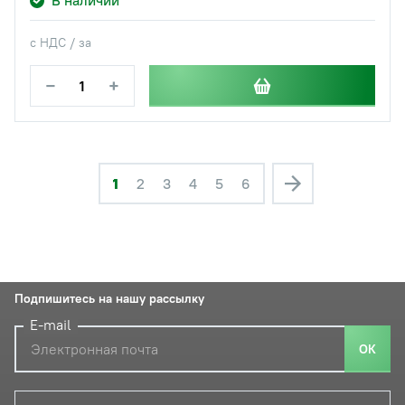
В наличии
с НДС / за
−
+
1
2
3
4
5
6
Подпишитесь на нашу рассылку
E-mail
ОК