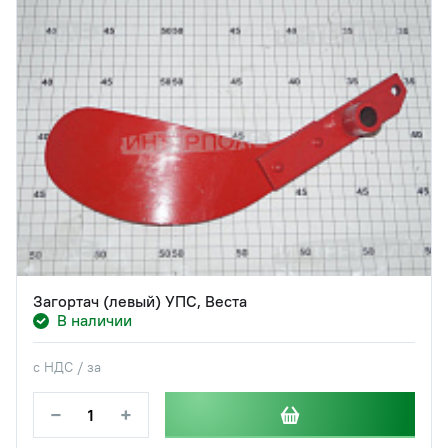
Загортач (левый) УПС, Веста
В наличии
с НДС / за
−
+