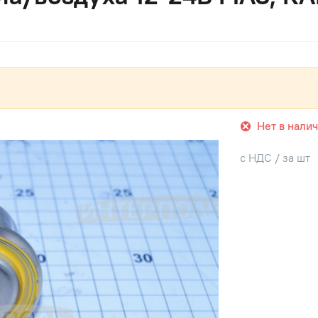
Нет в нали
с НДС / за шт