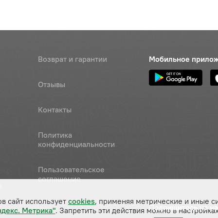
Возврат и гарантии
Мобильное прило
Отзывы
Контакты
Политика
конфиденциальности
Пользовательское
соглашение
а
ов сайт использует
cookies
, применяя метрические и иные с
Подпишитесь на н
ндекс. Метрика"
. Запретить эти действия можно в настройках