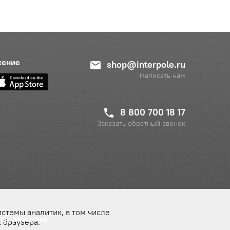
жение
shop@interpole.ru
Написать нам
8 800 700 18 17
Заказать обратный звонок
истемы аналитик, в том числе
ашу рассылку
 браузера.