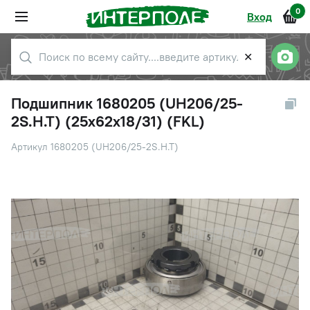
0
Вход
✕
Подшипник 1680205 (UH206/25-
2S.H.T) (25х62х18/31) (FKL)
Артикул 1680205 (UH206/25-2S.H.T)