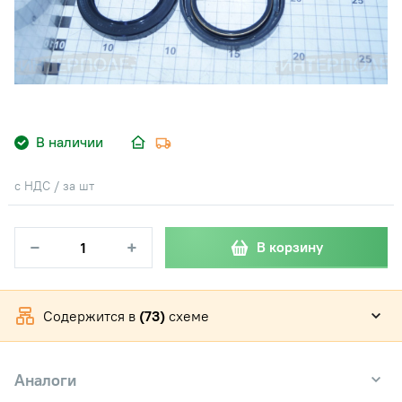
В наличии
с НДС / за шт
−
+
В корзину
Содержится в
(73)
схеме
Аналоги